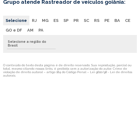
Grupo atende Rastreador de veículos goiânia:
Selecione
RJ
MG
ES
SP
PR
SC
RS
PE
BA
CE
GO e DF
AM
PA
Selecione a região do
Brasil
O conteúdo do texto desta página é de direito reservado. Sua reprodução, parcial ou
total, mesmo citando nossos links, é proibida sem a autorização do autor. Crime de
violação de direito autoral – artigo 184 do Código Penal –
Lei 9610/98 - Lei de direitos
autorais
.